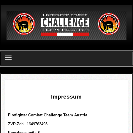
German
Home
FCC Team Austria - Verein
Impressum
Challenge
FCC Apetlon 2026
Firefighter Combat Challenge Team Austria
ZVR-Zahl: 1649763493
Ergebnislisten
Kreuzbergstraße 8