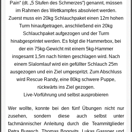
Pain“ (dt. „5 Stufen des Schmerzes“) genannt, müssen
im Rahmen des Wettkampfes absolviert werden.
Zuerst muss ein 20kg Schlauchpaket einen 12m hohen
Turm hinaufgetragen, anschließend ein 20kg
Schlauchpaket aufgezogen und der Turm
hinabgesprintet werden. Es folgt die Hammerbox, bei
der ein 75kg-Gewicht mit einem 5kg-Hammer
insgesamt 1,5m nach hinten geschlagen wird. Nach
einem Slalomlauf wird ein gefüllter Schlauch 25m
ausgezogen und ein Ziel umgespritzt. Zum Abschluss
wird Rescue Randy, eine 80kg schwere Puppe,
rückwärts ins Ziel gezogen.
Live-Vorführung und selbst ausprobieren
Wer wollte, konnte bei den fünf Übungen nicht nur
zusehen, sondern diese auch selbst unter
fachmännischer Anleitung durch die Teammitglieder
Petra Buresch, Thomas Bogovits, Lukas Gassner und