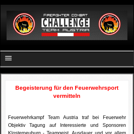
German
Home
FCC Team Austria - Verein
Begeisterung für den Feuerwehrsport
vermitteln
Challenge
FCC Apetlon 2026
Feuerwehrkampf Team Austria traf bei Feuerwehr
Objektiv Tagung auf Interessierte und Sponsoren
Ergebnislisten
Klosterneuburg - Teamgeist, Ausdauer und vor allem