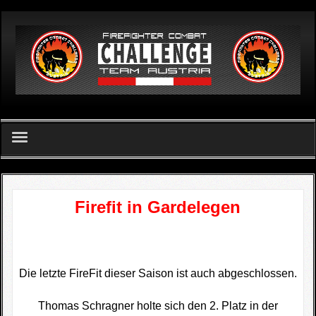
German
Home
Firefit in Gardelegen
FCC Team Austria - Verein
Challenge
FCC Apetlon 2026
Die letzte FireFit dieser Saison ist auch abgeschlossen.
Ergebnislisten
Thomas Schragner holte sich den 2. Platz in der