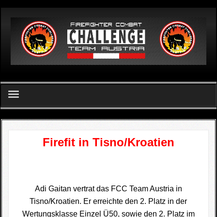
German
Home
Firefit in Tisno/Kroatien
FCC Team Austria - Verein
Challenge
FCC Apetlon 2026
Adi Gaitan vertrat das FCC Team Austria in
Tisno/Kroatien. Er erreichte den 2. Platz in der
Ergebnislisten
Wertungsklasse Einzel Ü50, sowie den 2. Platz im