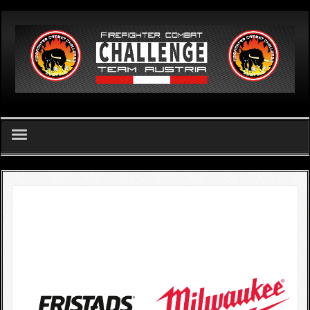
German
Home
FCC Team Austria - Verein
Challenge
FCC Apetlon 2026
Ergebnislisten