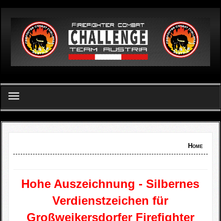
German
Home
FCC Team Austria - Verein
Home
Challenge
Hohe Auszeichnung - Silbernes
FCC Apetlon 2026
Verdienstzeichen für
Ergebnislisten
Großweikersdorfer Firefighter