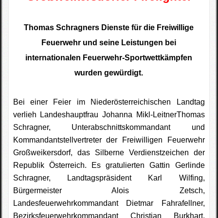
Fotogallerie
T
homas Schragners Dienste für die Freiwillige
Wettkampfkalender
Feuerwehr und seine Leistungen bei
Impressum
internationalen Feuerwehr-Sportwettkämpfen
wurden gewürdigt.
Sponsoren
Bei einer Feier im Niederösterreichischen Landtag
verlieh Landeshauptfrau Johanna Mikl-LeitnerThomas
Schragner, Unterabschnittskommandant und
Kommandantstellvertreter der Freiwilligen Feuerwehr
Großweikersdorf, das Silberne Verdienstzeichen der
Republik Österreich. Es gratulierten Gattin Gerlinde
Schragner, Landtagspräsident Karl Wilfing,
Bürgermeister Alois Zetsch,
Landesfeuerwehrkommandant Dietmar Fahrafellner,
Bezirksfeuerwehrkommandant Christian Burkhart,