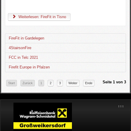
Weiterlesen: FireFit in Tisno
FireFit in Gardelegen
4StairsonFire
FCC in Telc 2021
Firefit Europe in Pfalzen
Seite 1 von 3
Start
Zurück
1
2
3
Weiter
Ende
↑↑↑