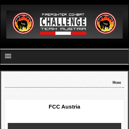
German
Home
Home
FCC Team Austria - Verein
Challenge
FCC Austria
FCC Apetlon 2026
Ergebnislisten