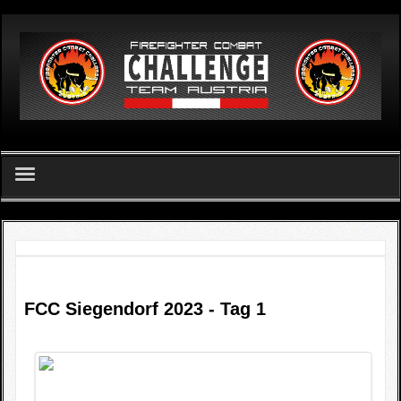
German
Home
FCC Team Austria - Verein
Challenge
FCC Siegendorf 2023 - Tag 1
FCC Apetlon 2026
Ergebnislisten